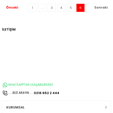
1
..
3
4
5
6
İLETİŞİM
WHATSAPPTAN ULAŞABİLİRSİNİZ
0216 652 2 444
......BİZİ ARAYIN ....
KURUMSAL