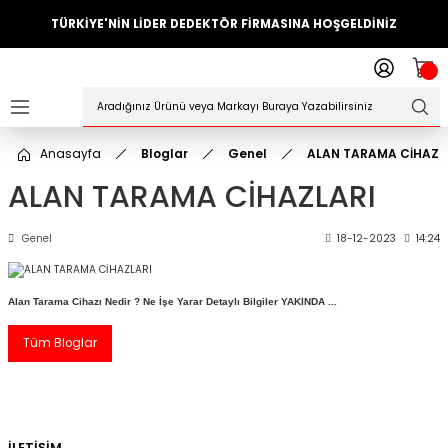
TÜRKİYE'NİN LİDER DEDEKTÖR FİRMASINA HOŞGELDİNİZ
Geri Dön
ler
örleri
Anasayfa
Bloglar
Genel
ALAN TARAMA CİHAZL
Dedektörler
ALAN TARAMA CİHAZLARI
Sistemleri
Genel
18-12-2023
14:24
ihazlari
Alan Tarama Cihazı Nedir ? Ne İşe Yarar Detaylı Bilgiler YAKINDA ...
azları
Tüm Bloglar
ktörleri
örleri
İLETİŞİM