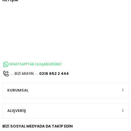
Kitapları
WHATSAPPTAN ULAŞABİLİRSİNİZ
0216 652 2 444
......BİZİ ARAYIN ....
KURUMSAL
ALIŞVERİŞ
BİZİ SOSYAL MEDYADA DA TAKİP EDİN