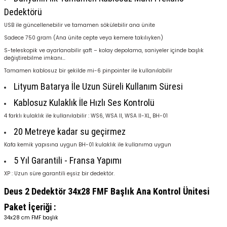
Dedektörü
USB ile güncellenebilir ve tamamen sökülebilir ana ünite
Sadece 750 gram (Ana ünite cepte veya kemere takılıyken)
S-teleskopik ve ayarlanabilir şaft – kolay depolama, saniyeler içinde başlık
değiştirebilme imkanı…
Tamamen kablosuz bir şekilde mi-6 pinpointer ile kullanılabilir
Lityum Batarya İle Uzun Süreli Kullanım Süresi
Kablosuz Kulaklık İle Hızlı Ses Kontrolü
4 farklı kulaklık ile kullanılabilir : WS6, WSA II, WSA II-XL, BH-01
20 Metreye kadar su geçirmez
Kafa kemik yapısına uygun BH-01 kulaklık ile kullanıma uygun
5 Yıl Garantili - Fransa Yapımı
XP : Uzun süre garantili eşsiz bir dedektör.
Deus 2 Dedektör 34x28 FMF Başlık Ana Kontrol Ünitesi
Paket İçeriği :
34x28 cm FMF başlık