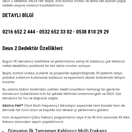
Deus 2 Dedektör 34x28 FMF başlık, Ana Kontrol Ünitesi ile daha net ayarlar yapıp
hedefe ulaşma sürenizi kısaltabilirsiniz.
DETAYLI BİLGİ
0216 652 2 444 - 0532 652 33 02 - 0538 810 29 29
Deus 2 Dedektör Özellikleri:
Bugün XP, benzersiz özelliklere ve performansa sahip ilk kablosuz, çok frekanslı
metal dedektörü yaratarak bir kez daha sınırları zorluyor.
Başlık, kontrol ünitesi, kulaklık ve pinpointer eşleştirildiğinde, XP patentli radyo
protokol sistemini kullanarak kablosuz ve eşzamanlı olarak birbirleriyle iletişim
kurarlar.
Bu, arama bobini tarafından üretilen hedef sinyallerin herhangi bir gecikme
olmaksızın kulaklıklara hızlı bir şekilde iletilmesi anlamına gelir ve DEUS 2'ye
benzersiz bir hız ve doğruluk sağlar.
DEUS II, FMF®
(Fast Multi Frequency) teknolojisi sayesinde hem karada hem de
denizde her türlü arazi ve koşulda son derece iyi performans gösterir.
Hızlı ve eşzamanlı Çoklu Frekans programlarını veya 4 ila 45 kHz arasında 49 tekli
frekans arasından seçim yapabilirsiniz.
Dünyanın İlk Tamamen Kablosuz Multi Frekans