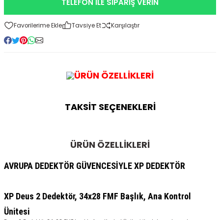
TELEFON İLE SİPARİŞ VERİN
Kitapları
Tavsiye Et
Karşılaştır
ÜRÜN ÖZELLİKLERİ
TAKSİT SEÇENEKLERİ
ÜRÜN ÖZELLİKLERİ
AVRUPA DEDEKTÖR GÜVENCESİYLE XP DEDEKTÖR
XP Deus 2 Dedektör, 34x28 FMF Başlık, Ana Kontrol
Ünitesi