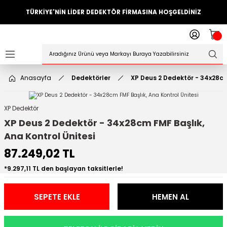
TÜRKİYE'NİN LİDER DEDEKTÖR FİRMASINA HOŞGELDİNİZ
Geri Dön
ler
örleri
Anasayfa
Dedektörler
XP Deus 2 Dedektör - 34x28cm 
Dedektörler
XP Dedektör
Sistemleri
XP Deus 2 Dedektör - 34x28cm FMF Başlık,
Ana Kontrol Ünitesi
ihazlari
87.249,02 TL
azları
*9.297,11 TL den başlayan taksitlerle!
ktörleri
SEPETE EKLE
HEMEN AL
örleri