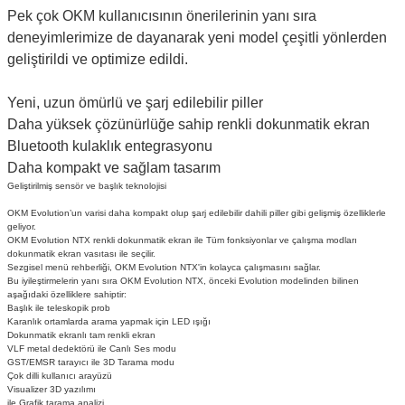
Pek çok OKM kullanıcısının önerilerinin yanı sıra
deneyimlerimize de dayanarak yeni model çeşitli yönlerden
geliştirildi ve optimize edildi.
Yeni, uzun ömürlü ve şarj edilebilir piller
Daha yüksek çözünürlüğe sahip renkli dokunmatik ekran
Bluetooth kulaklık entegrasyonu
Daha kompakt ve sağlam tasarım
Geliştirilmiş sensör ve başlık teknolojisi
OKM Evolution’un varisi daha kompakt olup şarj edilebilir dahili piller gibi gelişmiş özelliklerle
geliyor.
OKM Evolution NTX renkli dokunmatik ekran ile Tüm fonksiyonlar ve çalışma modları
dokunmatik ekran vasıtası ile seçilir.
Sezgisel menü rehberliği, OKM Evolution NTX'in kolayca çalışmasını sağlar.
Bu iyileştirmelerin yanı sıra OKM Evolution NTX, önceki Evolution modelinden bilinen
aşağıdaki özelliklere sahiptir:
Başlık ile teleskopik prob
Karanlık ortamlarda arama yapmak için LED ışığı
Dokunmatik ekranlı tam renkli ekran
VLF metal dedektörü ile Canlı Ses modu
GST/EMSR tarayıcı ile 3D Tarama modu
Çok dilli kullanıcı arayüzü
Visualizer 3D yazılımı
ile Grafik tarama analizi