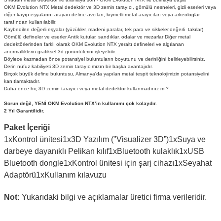
OKM Evolution NTX Metal dedektör ve 3D zemin tarayıcı, gömülü nesneleri, gizli eserleri veya
diğer kayıp eşyalarını arayan define avcıları, kıymetli metal arayıcıları veya arkeologlar
tarafından kullanılabilir:
Kaybedilen değerli eşyalar (yüzükler, madeni paralar, tek para ve sikkeler,değerli takılar)
Gömülü defineler ve eserler Antik kutular, sandıklar, odalar ve mezarlar Diğer metal
dedektörlerinden farklı olarak OKM Evolution NTX yeraltı defineleri ve algılanan
anormalliklerin grafiksel 3d görüntülerini işleyebilir.
Böylece kazmadan önce potansiyel buluntuların boyutunu ve derinliğini belirleyebilirsiniz.
Derin nüfuz kabiliyeti 3D zemin tarayıcımızın bir başka avantajıdır.
Birçok büyük define buluntusu, Almanya'da yapılan metal tespit teknolojimizin potansiyelini
kanıtlamaktadır.
Daha önce hiç 3D zemin tarayıcı veya metal dedektör kullanmadınız mı?
Sorun değil, YENİ OKM Evolution NTX’in kullanımı çok kolaydır.
2 Yıl Garantilidir.
Paket İçeriği
1x
Kontrol ünitesi
1x
3D Yazılım ("Visualizer 3D”)
1x
Suya ve
darbeye dayanıklı Pelikan kılıf
1x
Bluetooth kulaklık
1x
USB
Bluetooth dongle
1x
Kontrol ünitesi için şarj cihazı
1x
Seyahat
Adaptörü
1x
Kullanım kılavuzu
Not:
Yukarıdaki bilgi ve açıklamalar üretici firma verileridir.