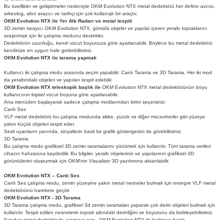
Bu özellikler ve geliştirmeler nedeniyle OKM Evolution NTX metal dedektörü her define avcısı,
arkeolog, altın arayıcı ve tarihçi için çok kullanışlı bir araçtır.
OKM Evolution NTX ile Yer Altı Radarı ve metal tespiti
3D zemin tarayıcı OKM Evolution NTX, gömülü objeler ve yapılar içeren yeraltı topraklarını
araştırmak için iki çalışma modunu destekler.
Dedektörün uzunluğu, kendi vücut boyunuza göre ayarlanabilir. Böylece bu metal dedektörü
kendinize en uygun hale getirebilirsiniz.
OKM Evolution NTX ile tarama yapmak
Kullanıcı iki çalışma modu arasında seçim yapabilir: Canlı Tarama ve 3D Tarama. Her iki mod
da yeraltındaki objeleri ve yapıları tespit edebilir.
OKM Evolution NTX teleskopik başlık ile
OKM Evolution NTX metal dedektörünün boyu
kullanıcının kişisel vücut boyuna göre ayarlanabilir.
Ana menüden başlayarak sadece çalışma modlarından birini seçersiniz:
Canlı Ses
VLF metal dedektörü bu çalışma modunda sikke, yüzük ve diğer mücevherler gibi yüzeye
yakın küçük objeleri tespit eder.
Sesli uyarıların yanında, sinyallerin basit bir grafik göstergesini de görebilirsiniz.
3D Tarama
Bu çalışma modu grafiksel 3D zemin taramalarını yürütmek için kullanılır. Tüm tarama verileri
cihazın hafızasına kaydedilir. Bu bilgiler, yeraltı objelerinin ve yapılarının grafiksel 3D
görüntülerini oluşturmak için OKM'nin Visualizer 3D yazılımına aktarılabilir.
OKM Evolution NTX – Canlı Ses
Canlı Ses çalışma modu, zemin yüzeyine yakın metal nesneler bulmak için entegre VLF metal
dedektörünü harekete geçirir.
OKM Evolution NTX - 3D Tarama
3D Tarama çalışma modu, grafiksel 3d zemin taramaları yaparak çok derin objeleri bulmak için
kullanılır. Tespit edilen nesnelerin toprak altındaki derinliğini ve boyutunu da belirleyebilirsiniz.
Sıradan metal dedektör ile aramaya son - OKM Evolution NTX ile bulmaya başla