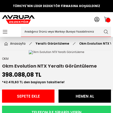
TÜRKİYE'NİN LİDER DEDEKTÖR FİRMASINA HOŞGELDİNİZ
Geri Dön
ler
örleri
Anasayfa
Yeraltı Görüntüleme
Okm Evolution NTX Y
Dedektörler
Sistemleri
OKM
Okm Evolution NTX Yeraltı Görüntüleme
ihazlari
398.088,08 TL
azları
*42.419,60 TL den başlayan taksitlerle!
ktörleri
SEPETE EKLE
HEMEN AL
örleri
TELEFON İLE SİPARİŞ VERİN