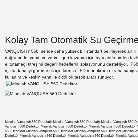
Kolay Tam Otomatik Su Geçirme
VANQUISH® 560, seride daha yüksek bir standart belirleyerek artırıl
doğru hedef yanıtı ve verimli geri kazanım için aynı anda birden faz
el tutamağı titreşimi değerli hedeflerin izolasyonunu destekliyor. I
ışıkta daha iyi görünürlük için kırmızı LED monokrom ekrana sahip 
kullanım ve keskin yanıt ile ciddi bir tespit aracı sunuyor.
Minelab Vanquish 560 Dedektör Minelab Vanquish 560 Dedektör Minelab Vanquish 560 De
Vanquish 560 Dedektör Minelab Vanquish 560 Dedektör Minelab Vanquish 560 Dedektör 
560 Dedektör Minelab Vanquish 560 Dedektör Minelab Vanquish 560 Dedektör Minelab V
Dedektör Minelab Vanquish 560 Dedektör Minelab Vanquish 560 Dedektör Minelab Vanqu