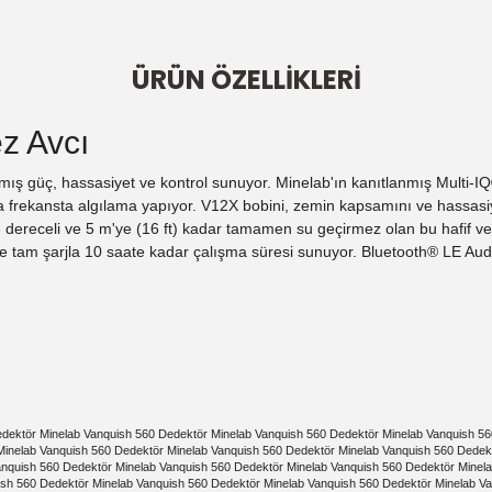
ÜRÜN ÖZELLİKLERİ
z Avcı
mış güç, hassasiyet ve kontrol sunuyor. Minelab'ın kanıtlanmış Multi-IQ
la frekansta algılama yapıyor. V12X bobini, zemin kapsamını ve hassasiy
P68 dereceli ve 5 m'ye (16 ft) kadar tamamen su geçirmez olan bu hafif
ve tam şarjla 10 saate kadar çalışma süresi sunuyor. Bluetooth® LE Au
dektör Minelab Vanquish 560 Dedektör Minelab Vanquish 560 Dedektör Minelab Vanquish 56
Minelab Vanquish 560 Dedektör Minelab Vanquish 560 Dedektör Minelab Vanquish 560 Dedek
anquish 560 Dedektör Minelab Vanquish 560 Dedektör Minelab Vanquish 560 Dedektör Minel
ish 560 Dedektör Minelab Vanquish 560 Dedektör Minelab Vanquish 560 Dedektör Minelab V