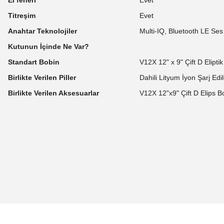
Titreşim
Evet
Anahtar Teknolojiler
Multi-IQ, Bluetooth LE Se
Kutunun İçinde Ne Var?
Standart Bobin
V12X 12" x 9" Çift D Eliptik 
Birlikte Verilen Piller
Dahili Lityum İyon Şarj Edile
Birlikte Verilen Aksesuarlar
V12X 12"x9" Çift D Elips Bo