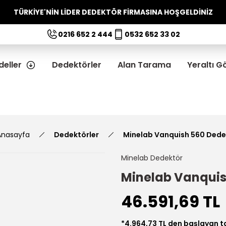
TÜRKİYE'NİN LİDER DEDEKTÖR FİRMASINA HOŞGELDİNİZ
0216 652 2 444
0532 652 33 02
eller
Dedektörler
Alan Tarama
Yeraltı 
Anasayfa
Dedektörler
Minelab Vanquish 560 Dede
Minelab Dedektör
Minelab Vanquis
46.591,69 TL
*4.964,73 TL den başlayan ta