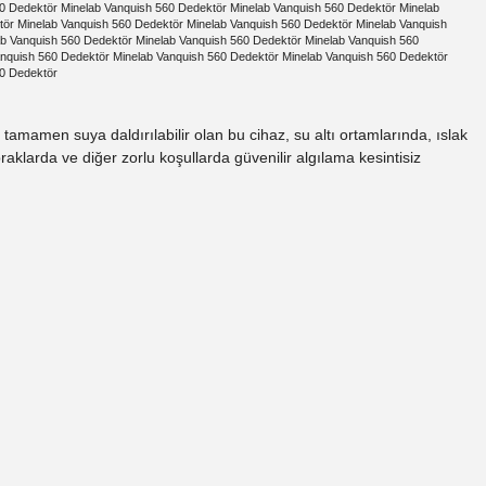
0 Dedektör Minelab Vanquish 560 Dedektör Minelab Vanquish 560 Dedektör Minelab
tör Minelab Vanquish 560 Dedektör Minelab Vanquish 560 Dedektör Minelab Vanquish
ab Vanquish 560 Dedektör Minelab Vanquish 560 Dedektör Minelab Vanquish 560
anquish 560 Dedektör Minelab Vanquish 560 Dedektör Minelab Vanquish 560 Dedektör
60 Dedektör
tamamen suya daldırılabilir olan bu cihaz, su altı ortamlarında, ıslak
aklarda ve diğer zorlu koşullarda güvenilir algılama kesintisiz