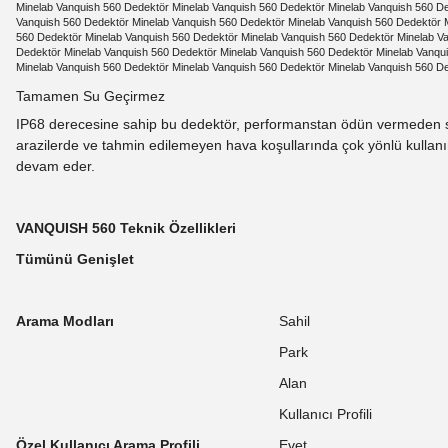
Minelab Vanquish 560 Dedektör Minelab Vanquish 560 Dedektör Minelab Vanquish 560 De
Vanquish 560 Dedektör Minelab Vanquish 560 Dedektör Minelab Vanquish 560 Dedektör 
560 Dedektör Minelab Vanquish 560 Dedektör Minelab Vanquish 560 Dedektör Minelab V
Dedektör Minelab Vanquish 560 Dedektör Minelab Vanquish 560 Dedektör Minelab Vanqu
Minelab Vanquish 560 Dedektör Minelab Vanquish 560 Dedektör Minelab Vanquish 560 D
Tamamen Su Geçirmez
IP68 derecesine sahip bu dedektör, performanstan ödün vermeden su, ki
arazilerde ve tahmin edilemeyen hava koşullarında çok yönlü kullanım 
devam eder.
VANQUISH 560 Teknik Özellikleri
Tümünü Genişlet
Arama Modları
Sahil
Park
Alan
Kullanıcı Profili
Özel Kullanıcı Arama Profili
Evet