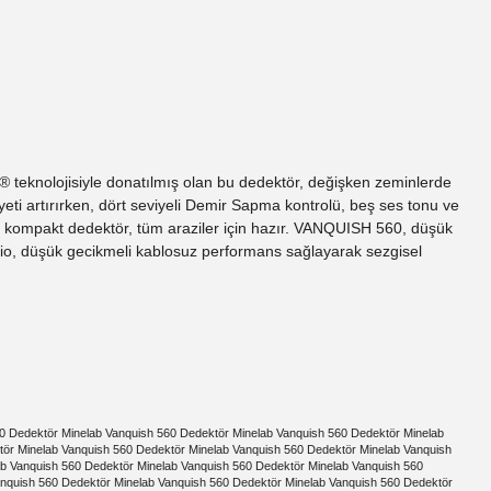
® teknolojisiyle donatılmış olan bu dedektör, değişken zeminlerde
eti artırırken, dört seviyeli Demir Sapma kontrolü, beş ses tonu ve
 ve kompakt dedektör, tüm araziler için hazır. VANQUISH 560, düşük
dio, düşük gecikmeli kablosuz performans sağlayarak sezgisel
0 Dedektör Minelab Vanquish 560 Dedektör Minelab Vanquish 560 Dedektör Minelab
tör Minelab Vanquish 560 Dedektör Minelab Vanquish 560 Dedektör Minelab Vanquish
ab Vanquish 560 Dedektör Minelab Vanquish 560 Dedektör Minelab Vanquish 560
anquish 560 Dedektör Minelab Vanquish 560 Dedektör Minelab Vanquish 560 Dedektör