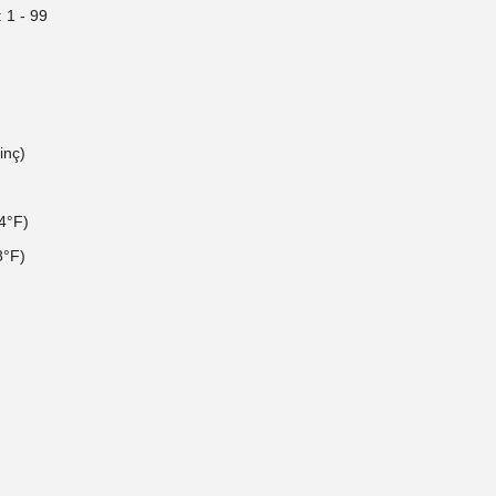
: 1 - 99
inç)
4°F)
8°F)