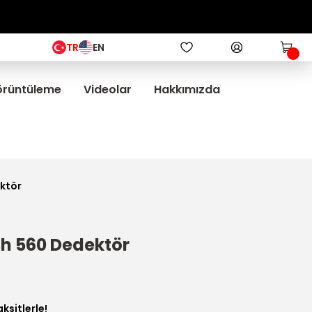
TR
EN
Görüntüleme
Videolar
Hakkımızda
ktör
h 560 Dedektör
ksitlerle!