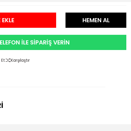
 EKLE
HEMEN AL
ELEFON İLE SİPARİŞ VERİN
 Et
Karşılaştır
İ