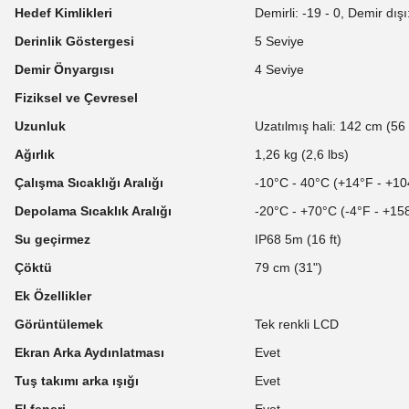
Hedef Kimlikleri
Demirli: -19 - 0, Demir dışı
Derinlik Göstergesi
5 Seviye
Demir Önyargısı
4 Seviye
Fiziksel ve Çevresel
Uzunluk
Uzatılmış hali: 142 cm (56 
Ağırlık
1,26 kg (2,6 lbs)
Çalışma Sıcaklığı Aralığı
-10°C - 40°C (+14°F - +10
Depolama Sıcaklık Aralığı
-20°C - +70°C (-4°F - +15
Su geçirmez
IP68 5m (16 ft)
Çöktü
79 cm (31")
Ek Özellikler
Görüntülemek
Tek renkli LCD
Ekran Arka Aydınlatması
Evet
Tuş takımı arka ışığı
Evet
El feneri
Evet