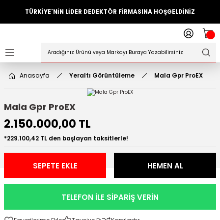
TÜRKİYE'NİN LİDER DEDEKTÖR FİRMASINA HOŞGELDİNİZ
Geri Dön
ler
örleri
Anasayfa
Yeraltı Görüntüleme
Mala Gpr ProEX
Dedektörler
Mala Gpr ProEX
Sistemleri
2.150.000,00 TL
ihazlari
*229.100,42 TL den başlayan taksitlerle!
azları
SEPETE EKLE
HEMEN AL
ktörleri
TELEFON İLE SİPARİŞ VERİN
örleri