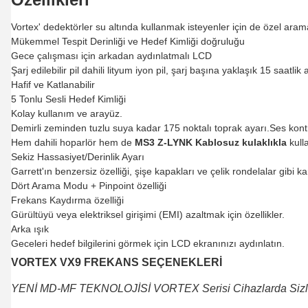
Vortex' dedektörler su altında kullanmak isteyenler için de özel arama
Mükemmel Tespit Derinliği ve Hedef Kimliği doğruluğu
Gece çalışması için arkadan aydınlatmalı LCD
Şarj edilebilir pil dahili lityum iyon pil, şarj başına yaklaşık 15 saatli
Hafif ve Katlanabilir
5 Tonlu Sesli Hedef Kimliği
Kolay kullanım ve arayüz.
Demirli zeminden tuzlu suya kadar 175 noktalı toprak ayarı.Ses kont
Hem dahili hoparlör hem de
MS3 Z-LYNK Kablosuz kulaklıkla
kulla
Sekiz Hassasiyet/Derinlik Ayarı
Garrett'ın benzersiz özelliği, şişe kapakları ve çelik rondelalar gib
Dört Arama Modu + Pinpoint özelliği
Frekans Kaydırma özelliği
Gürültüyü veya elektriksel girişimi (EMI) azaltmak için özellikler.
Arka ışık
Geceleri hedef bilgilerini görmek için LCD ekranınızı aydınlatın.
VORTEX VX9 FREKANS SEÇENEKLERİ
YENİ MD-MF TEKNOLOJİSİ VORTEX Serisi Cihazlarda Sizl