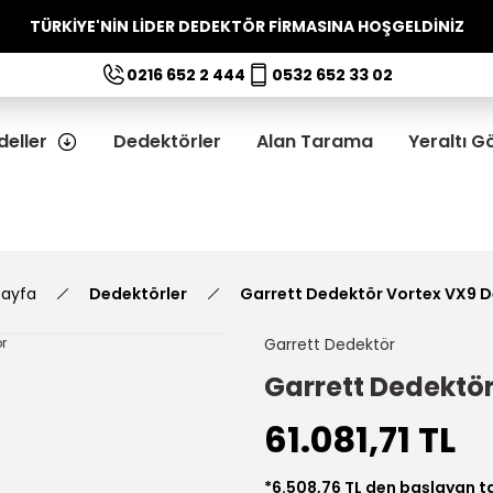
TÜRKİYE'NİN LİDER DEDEKTÖR FİRMASINA HOŞGELDİNİZ
0216 652 2 444
0532 652 33 02
eller
Dedektörler
Alan Tarama
Yeraltı 
ayfa
Dedektörler
Garrett Dedektör Vortex VX9 
Garrett Dedektör
Garrett Dedektö
61.081,71 TL
*6.508,76 TL den başlayan ta