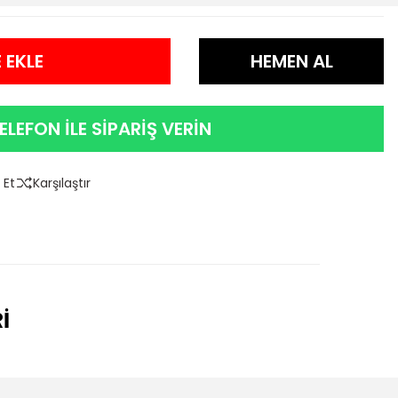
 EKLE
HEMEN AL
ELEFON İLE SİPARİŞ VERİN
 Et
Karşılaştır
İ