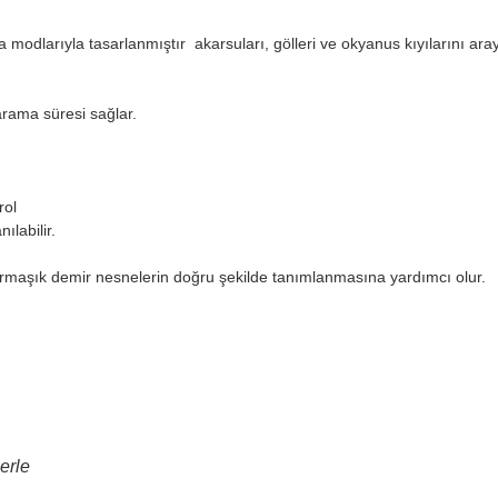
 modlarıyla tasarlanmıştır akarsuları, gölleri ve okyanus kıyılarını aray
k arama süresi sağlar.
rol
nılabilir.
i karmaşık demir nesnelerin doğru şekilde tanımlanmasına yardımcı olur.
erle