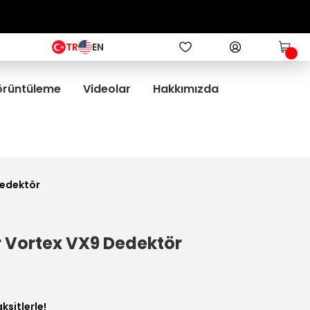
TR
EN
Görüntüleme
Videolar
Hakkımızda
Dedektör
r Vortex VX9 Dedektör
ksitlerle!