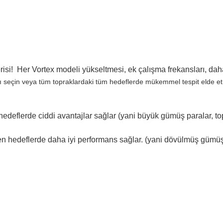
si! Her Vortex modeli yükseltmesi, ek çalışma frekansları, daha 
nı seçin veya tüm topraklardaki tüm hedeflerde mükemmel tespit elde e
edeflerde ciddi avantajlar sağlar (yani büyük gümüş paralar, to
en hedeflerde daha iyi performans sağlar. (yani dövülmüş gümüş p