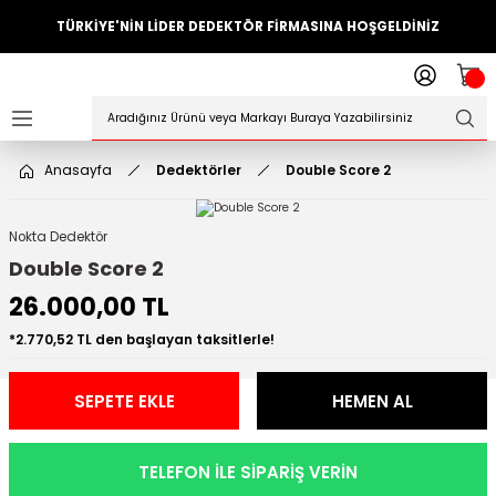
TÜRKİYE'NİN LİDER DEDEKTÖR FİRMASINA HOŞGELDİNİZ
Geri Dön
ler
örleri
Anasayfa
Dedektörler
Double Score 2
Dedektörler
Nokta Dedektör
Sistemleri
Double Score 2
26.000,00 TL
ihazlari
*2.770,52 TL den başlayan taksitlerle!
azları
SEPETE EKLE
HEMEN AL
ktörleri
örleri
TELEFON İLE SİPARİŞ VERİN