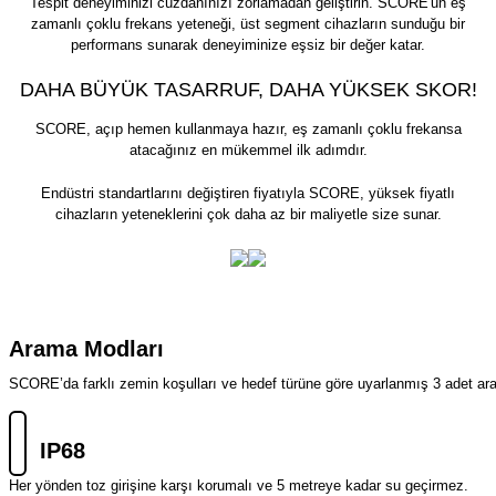
Tespit deneyiminizi cüzdanınızı zorlamadan geliştirin. SCORE'un eş
zamanlı çoklu frekans yeteneği, üst segment cihazların sunduğu bir
performans sunarak deneyiminize eşsiz bir değer katar.
DAHA BÜYÜK TASARRUF, DAHA YÜKSEK SKOR!
SCORE, açıp hemen kullanmaya hazır, eş zamanlı çoklu frekansa
atacağınız en mükemmel ilk adımdır.
Endüstri standartlarını değiştiren fiyatıyla SCORE, yüksek fiyatlı
cihazların yeteneklerini çok daha az bir maliyetle size sunar.
Arama Modları
SCORE’da farklı zemin koşulları ve hedef türüne göre uyarlanmış 3 adet a
IP68
Her yönden toz girişine karşı korumalı ve 5 metreye kadar su geçirmez.