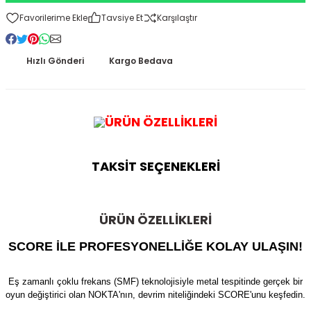
Kitapları
Tavsiye Et
Karşılaştır
Hızlı Gönderi
Kargo Bedava
ÜRÜN ÖZELLİKLERİ
TAKSİT SEÇENEKLERİ
ÜRÜN ÖZELLİKLERİ
SCORE İLE PROFESYONELLİĞE KOLAY ULAŞIN!
Eş zamanlı çoklu frekans (SMF) teknolojisiyle metal tespitinde gerçek bir
oyun değiştirici olan NOKTA'nın, devrim niteliğindeki SCORE'unu keşfedin.