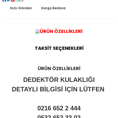
Kitapları
Hızlı Gönderi
Kargo Bedava
ÜRÜN ÖZELLİKLERİ
TAKSİT SEÇENEKLERİ
ÜRÜN ÖZELLİKLERİ
DEDEKTÖR KULAKLIĞI
DETAYLI BİLGİSİ İÇİN LÜTFEN
0216 652 2 444
0532 652 33 02