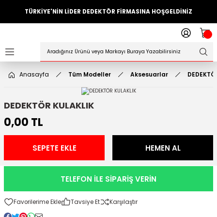
TÜRKİYE'NİN LİDER DEDEKTÖR FİRMASINA HOŞGELDİNİZ
Geri Dön
ler
örleri
Anasayfa
Tüm Modeller
Aksesuarlar
DEDEKTÖR
Dedektörler
DEDEKTÖR KULAKLIK
Sistemleri
0,00 TL
ihazlari
SEPETE EKLE
HEMEN AL
azları
TELEFON İLE SİPARİŞ VERİN
ktörleri
Tavsiye Et
Karşılaştır
örleri