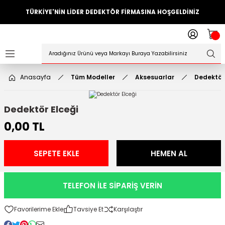
TÜRKİYE'NİN LİDER DEDEKTÖR FİRMASINA HOŞGELDİNİZ
Geri Dön
ler
örleri
Anasayfa
Tüm Modeller
Aksesuarlar
Dedektör 
Dedektörler
Dedektör Elceği
Sistemleri
0,00 TL
ihazlari
SEPETE EKLE
HEMEN AL
azları
TELEFON İLE SİPARİŞ VERİN
ktörleri
Tavsiye Et
Karşılaştır
örleri