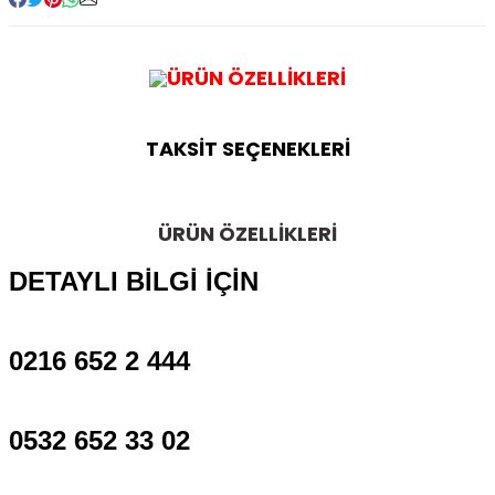
Kitapları
ÜRÜN ÖZELLİKLERİ
TAKSİT SEÇENEKLERİ
ÜRÜN ÖZELLİKLERİ
DETAYLI BİLGİ İÇİN
0216 652 2 444
0532 652 33 02