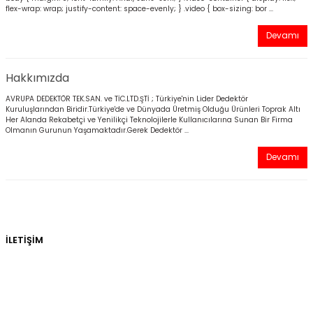
flex-wrap: wrap; justify-content: space-evenly; } .video { box-sizing: bor ...
Kitapları
Devamı
Hakkımızda
AVRUPA DEDEKTÖR TEK.SAN. ve TİC.LTD.ŞTİ ; Türkiye'nin Lider Dedektör
Kuruluşlarından Biridir.Türkiye'de ve Dünyada Üretmiş Olduğu Ürünleri Toprak Altı
Her Alanda Rekabetçi ve Yenilikçi Teknolojilerle Kullanıcılarına Sunan Bir Firma
Olmanın Gurunun Yaşamaktadır.Gerek Dedektör ...
Devamı
İLETİŞİM