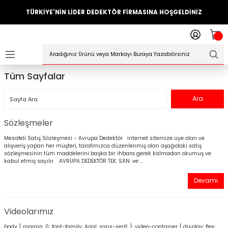
TÜRKİYE'NİN LİDER DEDEKTÖR FİRMASINA HOŞGELDİNİZ
Geri Dön
ler
örleri
Tüm Sayfalar
Dedektörler
Sistemleri
Sözleşmeler
Mesafeli Satış Sözleşmesi - Avrupa Dedektör İnternet sitemize üye olan ve
ihazlari
alışveriş yapan her müşteri, tarafımızca düzenlenmiş olan aşağıdaki satış
sözleşmesinin tüm maddelerini başka bir ihbara gerek kalmadan okumuş ve
kabul etmiş sayılır. AVRUPA DEDEKTÖR TEK. SAN .ve ...
azları
Devamı
ktörleri
Videolarımız
örleri
body { margin: 0; font-family: Arial, sans-serif; } .video-container { display: flex;