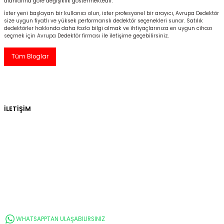
alanlarına göre değişiklik göstermektedir.
İster yeni başlayan bir kullanıcı olun, ister profesyonel bir arayıcı, Avrupa Dedektör
size uygun fiyatlı ve yüksek performanslı dedektör seçenekleri sunar. Satılık
dedektörler hakkında daha fazla bilgi almak ve ihtiyaçlarınıza en uygun cihazı
seçmek için Avrupa Dedektör firması ile iletişime geçebilirsiniz.
Tüm Bloglar
İLETİŞİM
WHATSAPPTAN ULAŞABİLİRSİNİZ