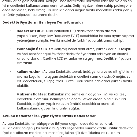
özelliklerine göre belirlenir. Avrupa Dedektör firması, sektörde lider markaların en
iyi modellerini kullanıcılarına sunmaktadır. Gelişmiş özelliklere sahip profesyonel
Kitapları
dedektörlerden, hobi amaçlı kullanılan daha uygun fiyatlı modellere kadar geniş
bir ürün yelpazesi bulunmaktadır.
Dedektör Fiyatlarını Belirleyen Temel Unsurlar
·
Dedektör Türü:
Pulse Induction (PI) dedektörler derin arama
yapabilirken, Very Low Frequency (VLF) dedektörler hassas ayrım yapma
yeteneğine sahiptir. Her iki model de farklı fiyat aralıklarına sahiptir.
·
Teknolojik Özellikler:
Gelişmiş hedef ayırt etme, yüksek derinlik tespiti
ve özel sensörler gibi faktörler dedektör fiyatlarını etkileyen en önemli
unsurlardandır. Özellikle LCD ekranlar ve su geçirmez özellikler fiyatları
artırabilir.
·
Kullanım Alanı:
Avrupa Dedektör, toprak üstü, yer altı ve su altı gibi farklı
arama koşullarına uygun dedektör modelleri sunmaktadır. Örneğin, su
altı dedektörleri, su geçirmezlik özellikleri sayesinde daha yüksek fiyatlı
olabilir.
·
Malzeme Kalitesi:
Kullanılan malzemelerin dayanıklılığı ve kalitesi,
dedektörün ömrünü belirleyen en önemli etkenlerden biridir. Avrupa
Dedektör, sağlam yapılı ve uzun ömürlü dedektörler sunarak,
kullanıcılarına güvenilir ürünler sağlar.
Avrupa Dedektör ile Uygun Fiyatlı Satılık Dedektörler
Avrupa Dedektör, her bütçeye ve ihtiyaca uygun dedektörler sunarak
kullanıcılarına geniş bir fiyat aralığında seçenekler sunmaktadır. Satılık dedektör
fiyatları, cihazın markasına, modeline, teknolojik özelliklerine ve kullanım