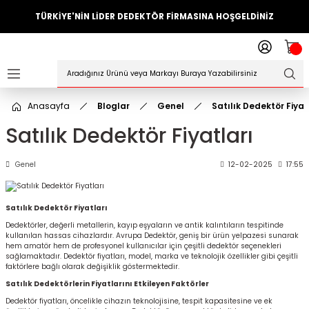
TÜRKİYE'NİN LİDER DEDEKTÖR FİRMASINA HOŞGELDİNİZ
Geri Dön
ler
örleri
Anasayfa
Bloglar
Genel
Satılık Dedektör Fiyat
Dedektörler
Satılık Dedektör Fiyatları
Sistemleri
Genel
12-02-2025
17:55
ihazlari
Satılık Dedektör Fiyatları
azları
Dedektörler, değerli metallerin, kayıp eşyaların ve antik kalıntıların tespitinde
kullanılan hassas cihazlardır. Avrupa Dedektör, geniş bir ürün yelpazesi sunarak
hem amatör hem de profesyonel kullanıcılar için çeşitli dedektör seçenekleri
sağlamaktadır. Dedektör fiyatları, model, marka ve teknolojik özellikler gibi çeşitli
ktörleri
faktörlere bağlı olarak değişiklik göstermektedir.
Satılık Dedektörlerin Fiyatlarını Etkileyen Faktörler
örleri
Dedektör fiyatları, öncelikle cihazın teknolojisine, tespit kapasitesine ve ek