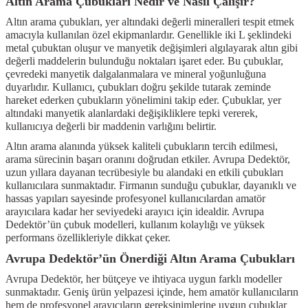
Altın Arama Çubukları Nedir ve Nasıl Çalışır?
Kitapları
Altın arama çubukları, yer altındaki değerli mineralleri tespit etmek
amacıyla kullanılan özel ekipmanlardır. Genellikle iki L şeklindeki
metal çubuktan oluşur ve manyetik değişimleri algılayarak altın gibi
değerli maddelerin bulunduğu noktaları işaret eder. Bu çubuklar,
çevredeki manyetik dalgalanmalara ve mineral yoğunluğuna
duyarlıdır. Kullanıcı, çubukları doğru şekilde tutarak zeminde
hareket ederken çubukların yönelimini takip eder. Çubuklar, yer
altındaki manyetik alanlardaki değişikliklere tepki vererek,
kullanıcıya değerli bir maddenin varlığını belirtir.
Altın arama alanında yüksek kaliteli çubukların tercih edilmesi,
arama sürecinin başarı oranını doğrudan etkiler. Avrupa Dedektör,
uzun yıllara dayanan tecrübesiyle bu alandaki en etkili çubukları
kullanıcılara sunmaktadır. Firmanın sunduğu çubuklar, dayanıklı ve
hassas yapıları sayesinde profesyonel kullanıcılardan amatör
arayıcılara kadar her seviyedeki arayıcı için idealdir. Avrupa
Dedektör’ün çubuk modelleri, kullanım kolaylığı ve yüksek
performans özellikleriyle dikkat çeker.
Avrupa Dedektör’ün Önerdiği Altın Arama Çubukları
Avrupa Dedektör, her bütçeye ve ihtiyaca uygun farklı modeller
sunmaktadır. Geniş ürün yelpazesi içinde, hem amatör kullanıcıların
hem de profesyonel arayıcıların gereksinimlerine uygun çubuklar