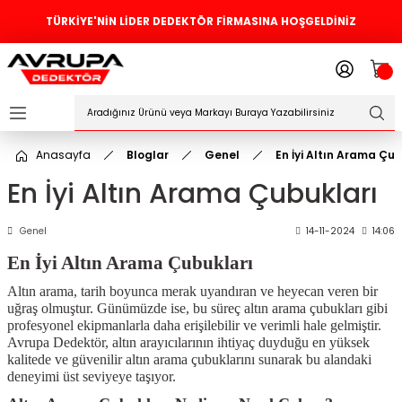
TÜRKİYE'NİN LİDER DEDEKTÖR FİRMASINA HOŞGELDİNİZ
Geri Dön
ler
örleri
Anasayfa
Bloglar
Genel
En İyi Altın Arama Çub
Dedektörler
En İyi Altın Arama Çubukları
Sistemleri
Genel
14-11-2024
14:06
ihazlari
En İyi Altın Arama Çubukları
azları
Altın arama, tarih boyunca merak uyandıran ve heyecan veren bir
uğraş olmuştur. Günümüzde ise, bu süreç altın arama çubukları gibi
profesyonel ekipmanlarla daha erişilebilir ve verimli hale gelmiştir.
ktörleri
Avrupa Dedektör, altın arayıcılarının ihtiyaç duyduğu en yüksek
kalitede ve güvenilir altın arama çubuklarını sunarak bu alandaki
deneyimi üst seviyeye taşıyor.
örleri