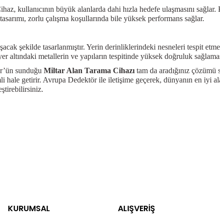
Cihaz, kullanıcının büyük alanlarda dahi hızla hedefe ulaşmasını sağlar. K
 tasarımı, zorlu çalışma koşullarında bile yüksek performans sağlar.
acak şekilde tasarlanmıştır. Yerin derinliklerindeki nesneleri tespit etme
r altındaki metallerin ve yapıların tespitinde yüksek doğruluk sağlamas
tör’ün sunduğu
Miltar Alan Tarama Cihazı
tam da aradığınız çözümü su
mli hale getirir. Avrupa Dedektör ile iletişime geçerek, dünyanın en iyi al
tirebilirsiniz.
KURUMSAL
ALIŞVERİŞ