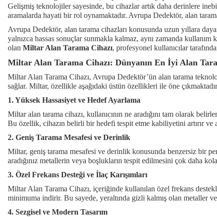
Gelişmiş teknolojiler sayesinde, bu cihazlar artık daha derinlere inebi
aramalarda hayati bir rol oynamaktadır. Avrupa Dedektör, alan taram
Avrupa Dedektör, alan tarama cihazları konusunda uzun yıllara dayanan
yalnızca hassas sonuçlar sunmakla kalmaz, aynı zamanda kullanım ko
olan
Miltar Alan Tarama Cihazı
, profesyonel kullanıcılar tarafında
Miltar Alan Tarama Cihazı: Dünyanın En İyi Alan Tar
Miltar Alan Tarama Cihazı, Avrupa Dedektör’ün alan tarama teknolojis
sağlar. Miltar, özellikle aşağıdaki üstün özellikleri ile öne çıkmaktadır
1. Yüksek Hassasiyet ve Hedef Ayarlama
Miltar alan tarama cihazı, kullanıcının ne aradığını tam olarak belirl
Bu özellik, cihazın belirli bir hedefi tespit etme kabiliyetini artırır ve
2. Geniş Tarama Mesafesi ve Derinlik
Miltar, geniş tarama mesafesi ve derinlik konusunda benzersiz bir perf
aradığınız metallerin veya boşlukların tespit edilmesini çok daha kolay
3. Özel Frekans Desteği ve İlaç Karışımları
Miltar Alan Tarama Cihazı, içeriğinde kullanılan özel frekans destekle
minimuma indirir. Bu sayede, yeraltında gizli kalmış olan metaller ve b
4. Sezgisel ve Modern Tasarım