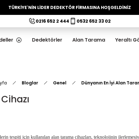
TÜRKİYE'NİN LİDER DEDEKTÖR FİRMASINA HOŞGELDİNİZ
0216 652 2 444
0532 652 33 02
eller
Dedektörler
Alan Tarama
Yeraltı 
yfa
Bloglar
Genel
Dünyanın En İyi Alan Tar
 Cihazı
rlerin tespiti için kullanılan alan tarama cihazları, teknolojinin ilerlemes