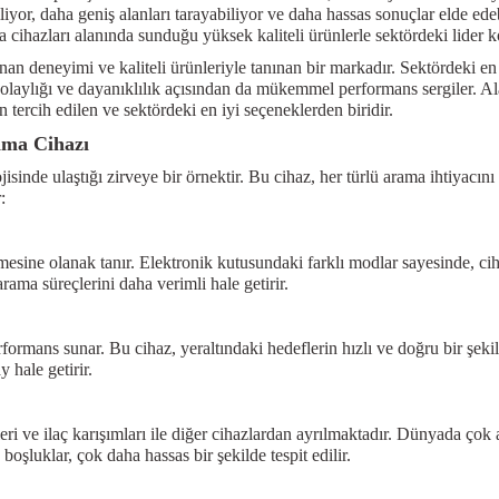
liyor, daha geniş alanları tarayabiliyor ve daha hassas sonuçlar elde edeb
a cihazları alanında sunduğu yüksek kaliteli ürünlerle sektördeki lide
 deneyimi ve kaliteli ürünleriyle tanınan bir markadır. Sektördeki en son
laylığı ve dayanıklılık açısından da mükemmel performans sergiler. Ala
n tercih edilen ve sektördeki en iyi seçeneklerden biridir.
ama Cihazı
inde ulaştığı zirveye bir örnektir. Bu cihaz, her türlü arama ihtiyacını
:
emesine olanak tanır. Elektronik kutusundaki farklı modlar sayesinde, ciha
 arama süreçlerini daha verimli hale getirir.
ormans sunar. Bu cihaz, yeraltındaki hedeflerin hızlı ve doğru bir şekil
 hale getirir.
ri ve ilaç karışımları ile diğer cihazlardan ayrılmaktadır. Dünyada çok a
oşluklar, çok daha hassas bir şekilde tespit edilir.