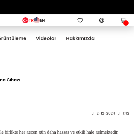
TR
EN
Görüntüleme
Videolar
Hakkımızda
ama Cihazı
12-12-2024
11:42
iyle birlikte her geçen gün daha hassas ve etkili hale gelmektedir.