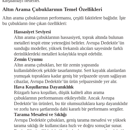
karşılamayı hedefler.
Kitapları
Altın Arama Çubuklarının Temel Özellikleri
Altın arama çubuklarının performansı, çeşitli faktörlere bağlıdır. İşte
bu çubukların öne çıkan özellikleri:
Hassasiyet Seviyesi
Altın arama çubuklarının hassasiyeti, toprak altında bulunan
metalleri tespit etme yeteneğini belirler. Avrupa Dedektör’ün
sunduğu modeller, yüksek frekanslı alıcıları sayesinde farklı
derinliklerdeki metalleri kolaylıkla tespit edebilir.
Zemin Uyumu
Altın arama çubukları, her tür zemin yapısında
kullanılabilecek şekilde tasarlanmıştır. Sert kayalık alanlardan
yumuşak topraklara kadar geniş bir yelpazede uyum sağlayan
cihazlar, Avrupa Dedektör’ün ürün yelpazesinde yer alır.
Hava Koşullarına Dayanıklılık
Rüzgarlı hava koşulları, düşük kaliteli altın arama
çubuklarının performansını etkileyebilir. Ancak Avrupa
Dedektör’ün ürünleri, bu tür olumsuzluklara karşı dayanıklıdır
ve zorlu hava şartlarında dahi kararlı bir performans sergiler.
Tarama Mesafesi ve Sıklığı
Avrupa Dedektör çubukları, geniş tarama mesafesi ve yüksek
tarama sıklığı ile kullanıcılara hızlı ve doğru sonuçlar sunar.