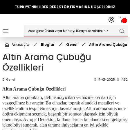
TÜRKİYE'NİN LİDER DEDEKTÖR FİRMASINA HOŞGELDİNİZ
Geri Dön
ler
örleri
Anasayfa
Bloglar
Genel
Altın Arama Çubuğu Öz
Dedektörler
Altın Arama Çubuğu
Özellikleri
Sistemleri
ihazlari
Genel
17-01-2025
14:32
Altın Arama Çubuğu Özellikleri
azları
Altın arama çubukları, define arayıcıları ve hazine avcıları için
vazgeçilmez bir araçtır. Bu cihazlar, toprak altındaki metalleri ve
ktörleri
özellikle altını tespit etmek için tasarlanmıştır. Altın arama sürecinde
doğru ekipmanı seçmek, başarılı bir sonuca ulaşmak için büyük
önem taşır. Avrupa Dedektör, kullanıcılarına bu alandaki en gelişmiş
örleri
teknolojiyi sunarak, alan tarama ihtiyaçlarını en iyi şekilde