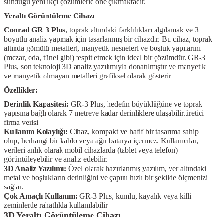
sunduğu yenilikçi çözümlerle öne çıkmaktadır.
Kitapları
Yeraltı Görüntüleme Cihazı
Conrad GR-3 Plus
, toprak altındaki farklılıkları algılamak ve 3
boyutlu analiz yapmak için tasarlanmış bir cihazdır. Bu cihaz, toprak
altında gömülü metalleri, manyetik nesneleri ve boşluk yapılarını
(mezar, oda, tünel gibi) tespit etmek için ideal bir çözümdür. GR-3
Plus, son teknoloji 3D analiz yazılımıyla donatılmıştır ve manyetik
ve manyetik olmayan metalleri grafiksel olarak gösterir.
Özellikler:
Derinlik Kapasitesi:
GR-3 Plus, hedefin büyüklüğüne ve toprak
yapısına bağlı olarak 7 metreye kadar derinliklere ulaşabilir.üretici
firma verisi
Kullanım Kolaylığı:
Cihaz, kompakt ve hafif bir tasarıma sahip
olup, herhangi bir kablo veya ağır batarya içermez. Kullanıcılar,
verileri anlık olarak mobil cihazlarda (tablet veya telefon)
görüntüleyebilir ve analiz edebilir.
3D Analiz Yazılımı:
Özel olarak hazırlanmış yazılım, yer altındaki
metal ve boşlukların derinliğini ve çapını hızlı bir şekilde ölçmenizi
sağlar.
Çok Amaçlı Kullanım:
GR-3 Plus, kumlu, kayalık veya killi
zeminlerde rahatlıkla kullanılabilir.
3D Yeraltı Görüntüleme Cihazı