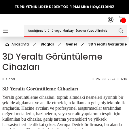
TÜRKİYE'NİN LİDER DEDEKTÖR FİRMASINA HOŞGELDİNİZ
Geri Dön
ler
örleri
Anasayfa
Bloglar
Genel
3D Yeraltı Görüntüle
Dedektörler
3D Yeraltı Görüntüleme
Cihazları
Sistemleri
ihazlari
Genel
25-09-2024
17:14
3D Yeraltı Görüntüleme Cihazları
azları
Yeraltı görüntüleme cihazları, toprak altındaki nesneleri ayrıntılı bir
şekilde algılamak ve analiz etmek için kullanılan gelişmiş teknolojik
ktörleri
araçlardır. Hazine avcıları ve profesyonel araştırmacılar tarafından
değerli metallerin, hazinelerin, veya yer altı yapılarının tespiti için
kullanılan bu cihazlar, geniş tarama yetenekleri ve yüksek
örleri
hassasiyetleri ile dikkat çeker. Avrupa Dedektör firması, bu alanda